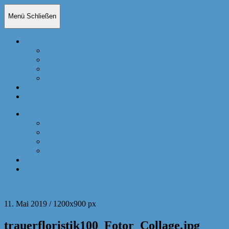
Menü
Schließen
Startseite
Weihnachtsfloristik
Sträusse & Gestecke
Hochzeitsfloristik
Trauerfloristik
Kontakt
Impressum/ Datenschutz
Startseite
Weihnachtsfloristik
Sträusse & Gestecke
Hochzeitsfloristik
Trauerfloristik
Kontakt
Impressum/ Datenschutz
11. Mai 2019
/
1200
x
900 px
trauerfloristik100_Fotor_Collage.jpg