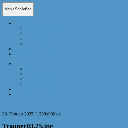
Menü
Schließen
Startseite
Weihnachtsfloristik
Sträusse & Gestecke
Hochzeitsfloristik
Trauerfloristik
Kontakt
Impressum/ Datenschutz
Startseite
Weihnachtsfloristik
Sträusse & Gestecke
Hochzeitsfloristik
Trauerfloristik
Kontakt
Impressum/ Datenschutz
28. Februar 2025
/
1200
x
900 px
Trauner03.25.jpg